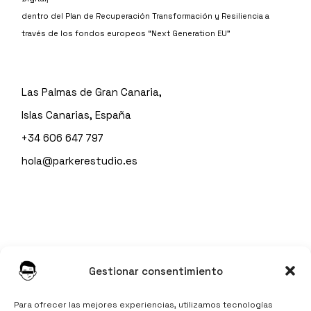
dentro del Plan de Recuperación Transformación y Resiliencia a
través de los fondos europeos “Next Generation EU”
Las Palmas de Gran Canaria,
Islas Canarias, España
+34 606 647 797
hola@parkerestudio.es
Instagram
Gestionar consentimiento
LinkedIn
TikTok
Para ofrecer las mejores experiencias, utilizamos tecnologías