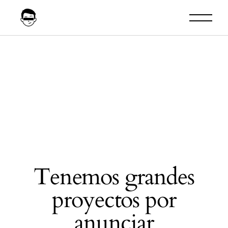
Skip
to
the
content
Tenemos grandes
proyectos por
anunciar